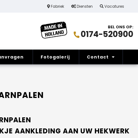
Maatwerk
Fabriek
Diensten
Vacatures
1 vast c
BEL ONS OP:
0174-520900
anvragen
Fotogalerij
Contact
ARNPALEN
RNPALEN
UKJE AANKLEDING AAN UW HEKWERK