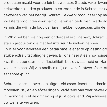
producten maakt voor de tuinbouwsector. Steeds vaker kwam 
hekwerken konden produceren en zodoende is Schram Hekw
geworden van het bedrijf. Schram Hekwerk produceert op ma
kwaliteitsproducten voor particulieren en bedrijven. Mede 
kennis die wij in de loop der jaren hebben opgedaan, zijn d
In 2017 hebben we nog een onderdeel erbij gepakt, Schram Sp
stalen producten die met het interieur te maken hebben.
En is er voor iedereen een betaalbare, elegante oplossing om
stukje extra uitstraling te geven. Bij ons heerst een no-nonse
kwaliteit, duurzaamheid, flexibiliteit, betrouwbaarheid en kla
vaandel staan. Wij zijn onafhankelijk en vanaf ontwerpfase to
aanspreekpunt.
Schram beschikt over een uitgebreid assortiment met daarin e
modellen, stijlen en afwerkingen. Variërend van zeer bewerkt 
In harmonie met de omgeving of juist opvallend. Wij adviser
uw wens te vertalen.