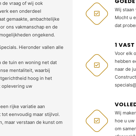
GOEDE 
de vraag of wij ook
Wij staan 
erk een onderdeel
Mocht u e
at gemaakte, ambachtelijke
dat probe
door ons vakmanschap en de
e mogelijkheden ongekend.
1 VAS
ecials. Hieronder vallen alle
Voor elk 
hebben e
 de tuin en woning net dat
naar de j
nse mentaliteit, waarbij
Construct
ntgerichtheid hoog in het
specials@
t oplevering uw
VOLLE
en rijke variatie aan
Wij maken
tot eenvoudig maar stijlvol.
hoe u uw 
en, maar verstaan de kunst om
om samen 