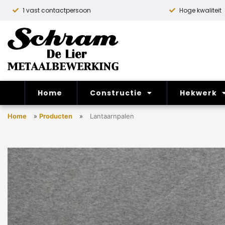
1 vast contactpersoon
Hoge kwaliteit
Home
Constructie
Hekwerk
Home
»
Producten
»
Lantaarnpalen