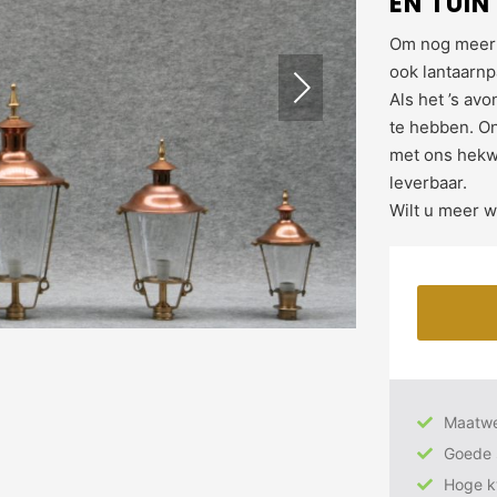
EN TUIN
Om nog meer p
ook lantaarnp
Als het ’s av
te hebben. On
met ons hekwe
leverbaar.
Wilt u meer 
Maatw
Goede 
Hoge kw