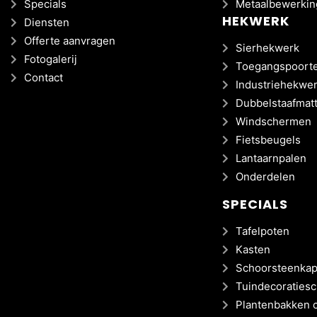
Specials
Metaalbewerkin
HEKWERK
Diensten
Offerte aanvragen
Sierhekwerk
Fotogalerij
Toegangspoort
Contact
Industriehekwe
Dubbelstaafmat
Windschermen
Fietsbeugels
Lantaarnpalen
Onderdelen
SPECIALS
Tafelpoten
Kasten
Schoorsteenka
Tuindecoraties
Plantenbakken c