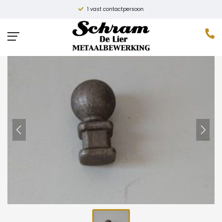
Hoge kwaliteit
Home
»
Producten
»
Paalknop ‘Fresia’