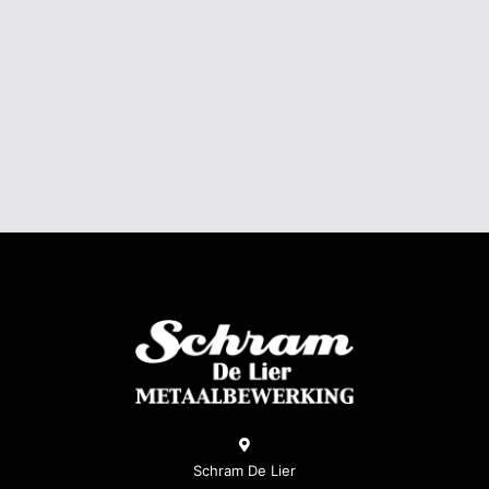
SIERHEKWERK 'BERLIJN'
Schram De Lier