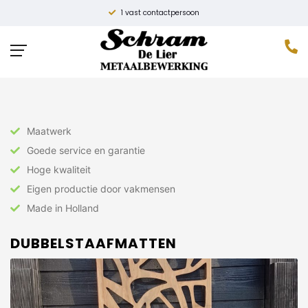
1 vast contactpersoon
Home
»
Hekwerk
»
Dubbelstaafmatten
Maatwerk
Goede service en garantie
Hoge kwaliteit
Eigen productie door vakmensen
Made in Holland
DUBBELSTAAFMATTEN