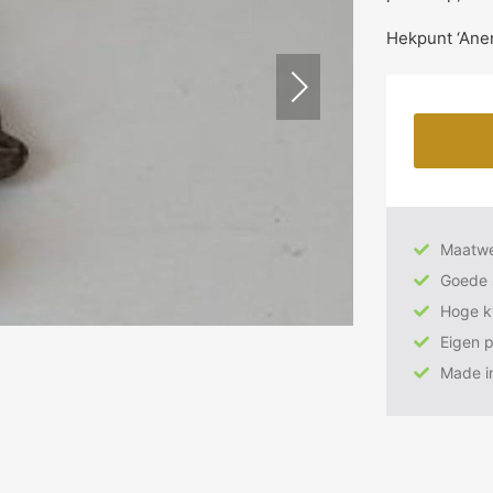
Hekpunt ‘Anem
Maatw
Goede 
Hoge kw
Eigen 
Made i