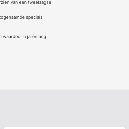
rzien van een tweelaagse
r zogenaamde specials
n waardoor u jarenlang