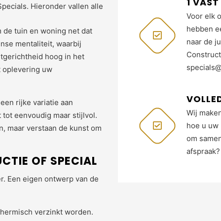
1 VAS
ecials. Hieronder vallen alle
Voor elk 
hebben e
 de tuin en woning net dat
naar de j
nse mentaliteit, waarbij
Construct
ntgerichtheid hoog in het
specials@
t oplevering uw
VOLLE
en rijke variatie aan
Wij maken
tot eenvoudig maar stijlvol.
hoe u uw 
en, maar verstaan de kunst om
om samen 
afspraak? 
CTIE OF SPECIAL
er. Een eigen ontwerp van de
thermisch verzinkt worden.