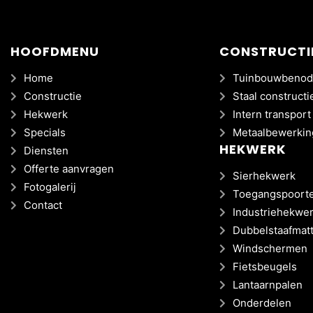
HOOFDMENU
CONSTRUCTI
Home
Tuinbouwbenod
Constructie
Staal constructi
Hekwerk
Intern transport
Specials
Metaalbewerkin
HEKWERK
Diensten
Offerte aanvragen
Sierhekwerk
Fotogalerij
Toegangspoort
Contact
Industriehekwe
Dubbelstaafmat
Windschermen
Fietsbeugels
Lantaarnpalen
Onderdelen