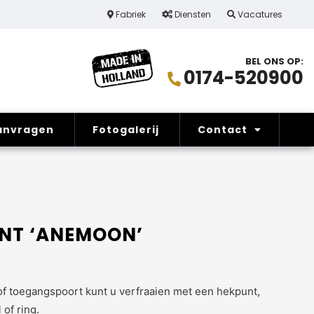
Maatwerk
Fabriek
Diensten
Vacatures
1 vast c
BEL ONS OP:
0174-520900
anvragen
Fotogalerij
Contact
NT ‘ANEMOON’
f toegangspoort kunt u verfraaien met een hekpunt,
 of ring.