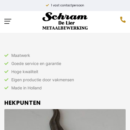
1 vast contactpersoon
Home
»
Hekwerk
»
Onderdelen
»
Hekpunten
Maatwerk
Goede service en garantie
Hoge kwaliteit
Eigen productie door vakmensen
Made in Holland
HEKPUNTEN