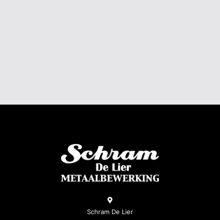
SIERHEKWERK 'BERLIJN'
Schram De Lier