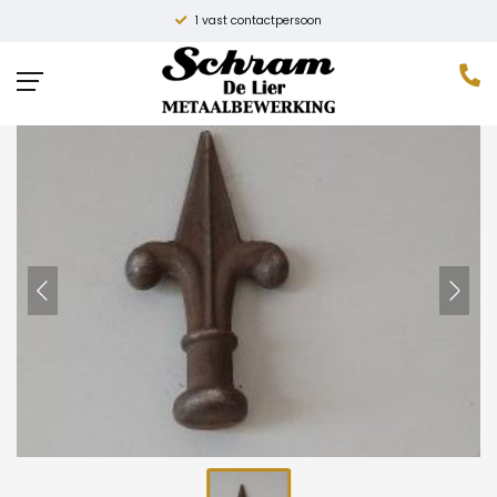
Hoge kwaliteit
Home
»
Producten
»
Hekpunt ‘Gerbera’