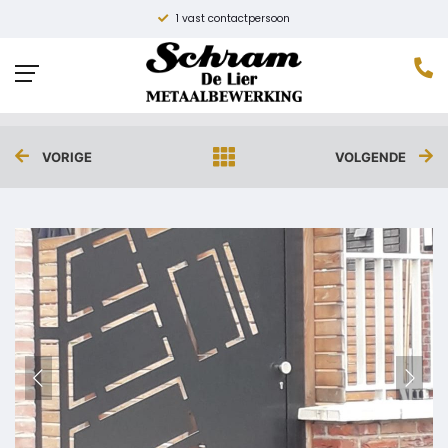
1 vast contactpersoon
POORTDEUR
Home
»
Projecten
»
Poortdeur
VORIGE
VOLGENDE