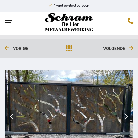
1 vast contactpersoon
DUBBELE POORT MET BOMEN
Home
»
Projecten
»
Dubbele poort met bomen
VORIGE
VOLGENDE