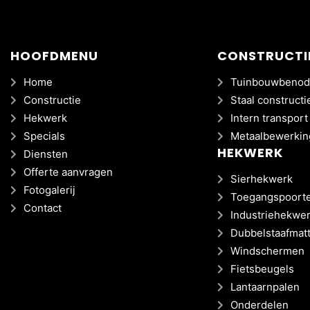
HOOFDMENU
CONSTRUCTI
Home
Tuinbouwbenod
Constructie
Staal constructi
Hekwerk
Intern transport
Specials
Metaalbewerkin
HEKWERK
Diensten
Offerte aanvragen
Sierhekwerk
Fotogalerij
Toegangspoort
Contact
Industriehekwe
Dubbelstaafmat
Windschermen
Fietsbeugels
Lantaarnpalen
Onderdelen