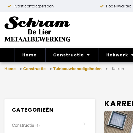
1 vast contactpersoon
Hoge kwaliteit
Home
Constructie
Hekwerk
Home
»
Constructie
»
Tuinbouwbenodigdheden
»
Karren
KARRE
CATEGORIEËN
Constructie
(6)