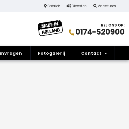
Maatwerk
Fabriek
Diensten
Vacatures
1 vast c
BEL ONS OP:
0174-520900
anvragen
Fotogalerij
Contact