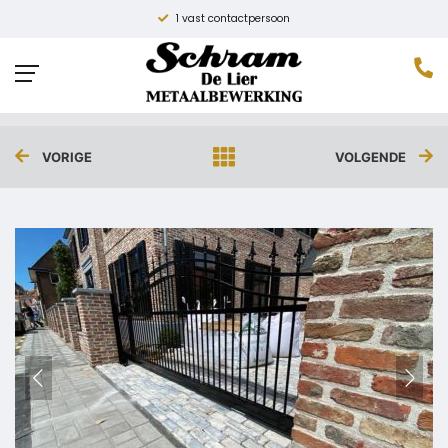
1 vast contactpersoon
SIERHEKWERK MET POORT
Home
»
Projecten
»
Sierhekwerk met poort
VORIGE
VOLGENDE