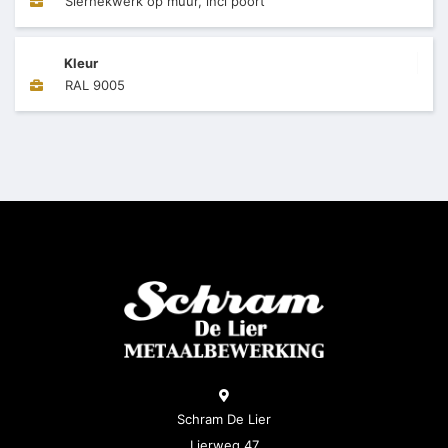
Sierhekwerk op muur, incl poort
Kleur
RAL 9005
Schram De Lier
Lierweg 47