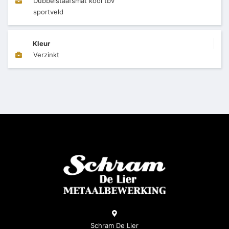
Dubbelstaafsmat kooi tbv
sportveld
Kleur
Verzinkt
Schram De Lier