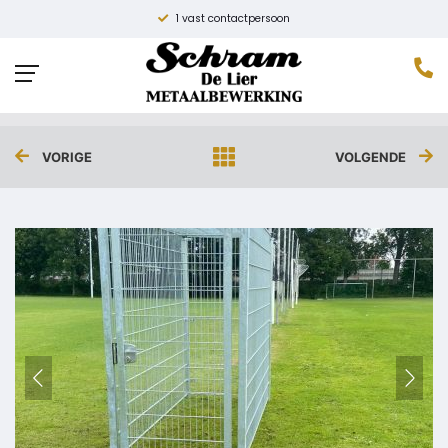
1 vast contactpersoon
KOOI SPORTVELD
Home
»
Projecten
»
Kooi sportveld
VORIGE
VOLGENDE