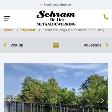
1 vast contactpersoon
HEKWERK LANGS WATER MODEL ‘DEN
HAAG’
Home
»
Projecten
»
Hekwerk langs water model ‘Den Haag’
VORIGE
VOLGENDE