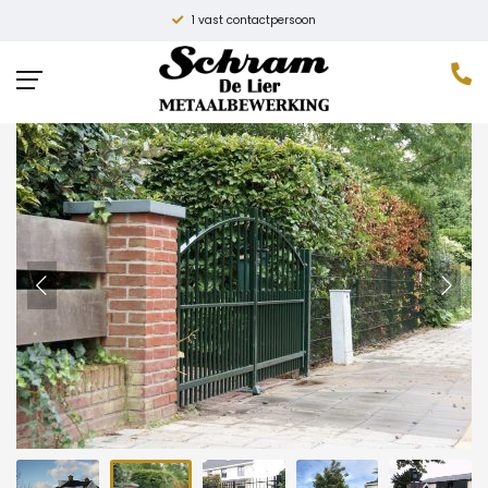
Hoge kwaliteit
Home
»
Producten
»
Draaipoort Dubbel